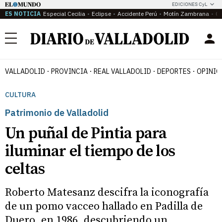
EDICIONES CyL
ES NOTICIA
Especial Cecilia
Eclipse
Accidente Perú
Motín Zambrana
Ca
Menú
VALLADOLID
PROVINCIA
REAL VALLADOLID
DEPORTES
OPINIÓ
CULTURA
Patrimonio de Valladolid
Un puñal de Pintia para
iluminar el tiempo de los
celtas
Roberto Matesanz descifra la iconografía
de un pomo vacceo hallado en Padilla de
Duero, en 1986, descubriendo un