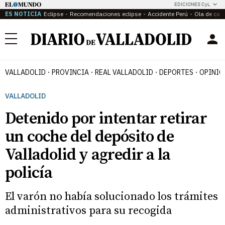
EDICIONES CyL
ES NOTICIA
Eclipse
Recomendaciones eclipse
Accidente Perú
Ola de calo
Menú
VALLADOLID
PROVINCIA
REAL VALLADOLID
DEPORTES
OPINIÓ
VALLADOLID
Detenido por intentar retirar
un coche del depósito de
Valladolid y agredir a la
policía
El varón no había solucionado los trámites
administrativos para su recogida