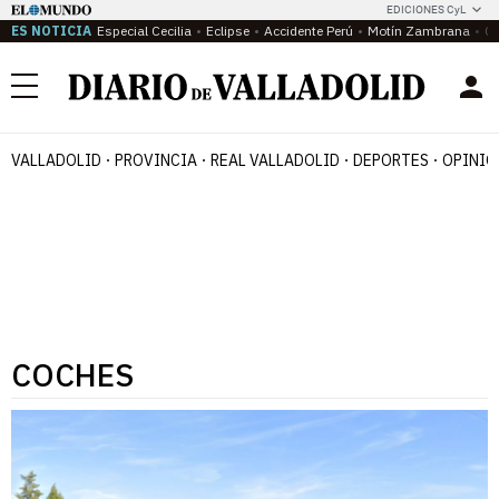
EDICIONES CyL
ES NOTICIA
Especial Cecilia
Eclipse
Accidente Perú
Motín Zambrana
Ca
Menú
VALLADOLID
PROVINCIA
REAL VALLADOLID
DEPORTES
OPINIÓ
COCHES