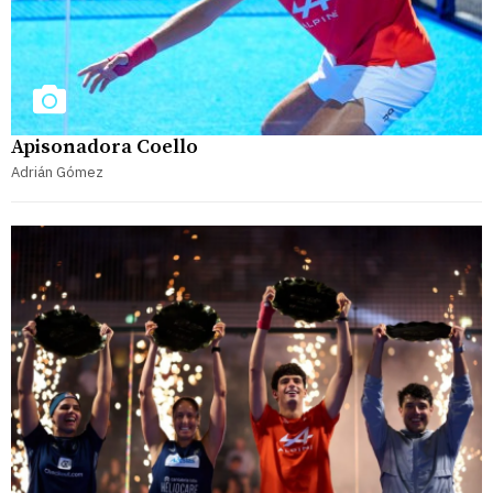
Apisonadora Coello
Adrián Gómez