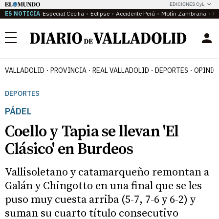
EDICIONES CyL
ES NOTICIA
Especial Cecilia
Eclipse
Accidente Perú
Motín Zambrana
Ca
Menú
VALLADOLID
PROVINCIA
REAL VALLADOLID
DEPORTES
OPINIÓ
DEPORTES
PÁDEL
Coello y Tapia se llevan 'El
Clásico' en Burdeos
Vallisoletano y catamarqueño remontan a
Galán y Chingotto en una final que se les
puso muy cuesta arriba (5-7, 7-6 y 6-2) y
suman su cuarto título consecutivo