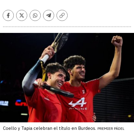
Facebook
Twitter
Whatsapp
Telegram
Copiar
enlace
Coello y Tapia celebran el título en Burdeos.
PREMIER PÁDEL