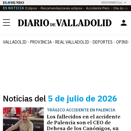
EDICIONES CyL
ES NOTICIA
Eclipse
Recomendaciones eclipse
Accidente Perú
Ola de calo
Menú
VALLADOLID
PROVINCIA
REAL VALLADOLID
DEPORTES
OPINIÓ
Noticias del
5 de julio de 2026
TRÁGICO ACCIDENTE EN PALENCIA
Los fallecidos en el accidente
de Palencia son el CEO de
Dehesa de los Canónigos, su