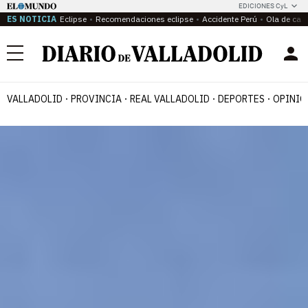
EDICIONES CyL
ES NOTICIA
Eclipse
Recomendaciones eclipse
Accidente Perú
Ola de calo
Menú
VALLADOLID
PROVINCIA
REAL VALLADOLID
DEPORTES
OPINIÓ