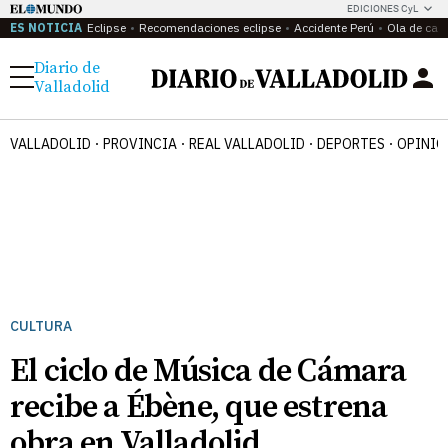
EDICIONES CyL
ES NOTICIA
Eclipse
Recomendaciones eclipse
Accidente Perú
Ola de calo
Diario de
Menú
Valladolid
VALLADOLID
PROVINCIA
REAL VALLADOLID
DEPORTES
OPINIÓ
CULTURA
El ciclo de Música de Cámara
recibe a Ébène, que estrena
obra en Valladolid