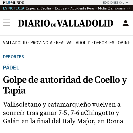
EDICIONES CyL
ES NOTICIA
Especial Cecilia
Eclipse
Accidente Perú
Motín Zambrana
Ca
Menú
VALLADOLID
PROVINCIA
REAL VALLADOLID
DEPORTES
OPINIÓ
DEPORTES
PÁDEL
Golpe de autoridad de Coello y
Tapia
Vallisoletano y catamarqueño vuelven a
sonreír tras ganar 7-5, 7-6 aChingotto y
Galán en la final del Italy Major, en Roma