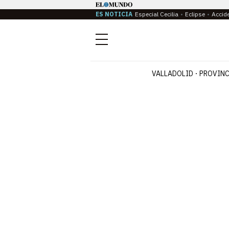
ES NOTICIA
Especial Cecilia
Eclipse
Accid
Menú
VALLADOLID
PROVINC