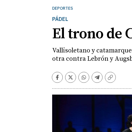
DEPORTES
PÁDEL
El trono de 
Vallisoletano y catamarque
otra contra Lebrón y Augsb
Facebook
Twitter
Whatsapp
Telegram
Copiar
enlace