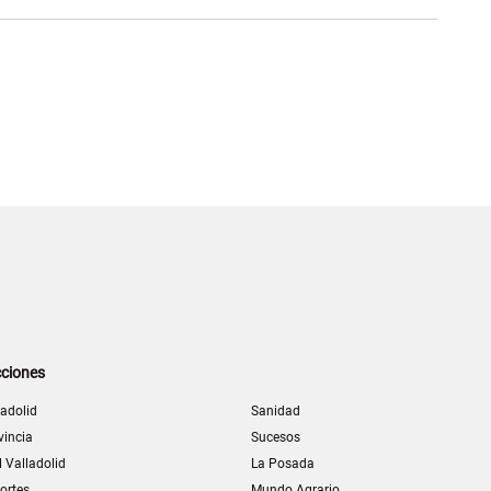
ciones
ladolid
Sanidad
vincia
Sucesos
l Valladolid
La Posada
ortes
Mundo Agrario