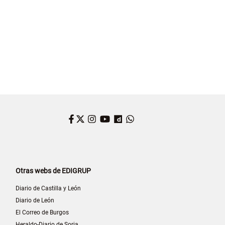
Facebook
Twitter
Instagram
YouTube
Dailymotion
WhatsApp
Otras webs de EDIGRUP
Diario de Castilla y León
Diario de León
El Correo de Burgos
Heraldo-Diario de Soria