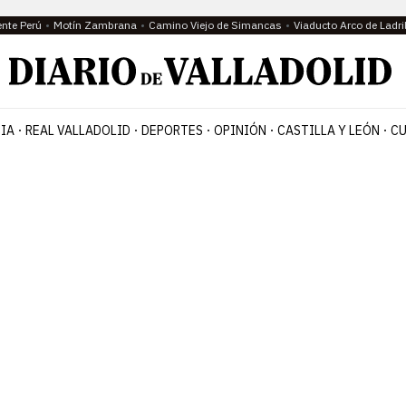
ente Perú
Motín Zambrana
Camino Viejo de Simancas
Viaducto Arco de Ladri
IA
REAL VALLADOLID
DEPORTES
OPINIÓN
CASTILLA Y LEÓN
CU