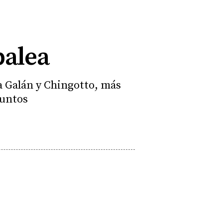
balea
a Galán y Chingotto, más
puntos