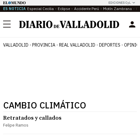
EDICIONES CyL
ES NOTICIA
Especial Cecilia
Eclipse
Accidente Perú
Motín Zambrana
Ca
Menú
VALLADOLID
PROVINCIA
REAL VALLADOLID
DEPORTES
OPINIÓ
CAMBIO CLIMÁTICO
Retratados y callados
Felipe Ramos