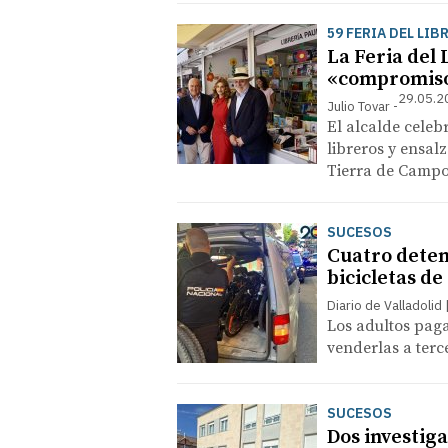
59 FERIA DEL LIB
La Feria del 
«compromiso 
29.05.2
Julio Tovar
El alcalde celebr
libreros y ensal
Tierra de Campos
SUCESOS
Cuatro deten
bicicletas de
Diario de Valladolid
Los adultos paga
venderlas a terc
SUCESOS
Dos investiga