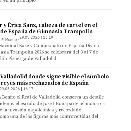
r en un principio
r y Érica Sanz, cabeza de cartel en el
de España de Gimnasia Trampolín
29.05.2026 | 16:19
 | El Mundo
Nacional Base y Campeonato de España Divina
sia Trampolín 2026 se celebrará del 3 al 7 de
llón Pisuerga de Valladolid
e Valladolid donde sigue visible el símbolo
s reyes más rechazados de España
29.05.2026 | 16:17
n Benito el Real de Valladolid conserva un detalle
ndente: el escudo de José I Bonaparte, el monarca
e la invasión napoleónica y recordado
omo una de las figuras más controvertidas del