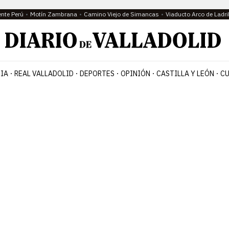
ente Perú
Motín Zambrana
Camino Viejo de Simancas
Viaducto Arco de Ladri
IA
REAL VALLADOLID
DEPORTES
OPINIÓN
CASTILLA Y LEÓN
CU