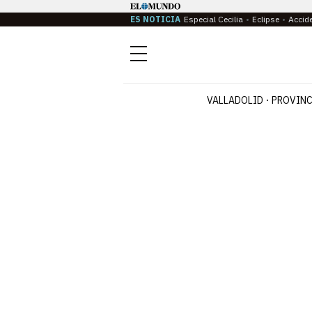
ES NOTICIA
Especial Cecilia
Eclipse
Accid
Menú
VALLADOLID
PROVINC