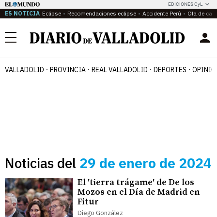
EDICIONES CyL
ES NOTICIA
Eclipse
Recomendaciones eclipse
Accidente Perú
Ola de calo
Menú
VALLADOLID
PROVINCIA
REAL VALLADOLID
DEPORTES
OPINIÓ
Noticias del
29 de enero de 2024
El 'tierra trágame' de De los
Mozos en el Día de Madrid en
Fitur
Diego González