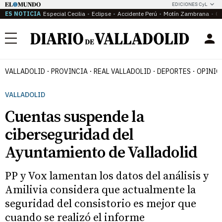
EDICIONES CyL
ES NOTICIA
Especial Cecilia
Eclipse
Accidente Perú
Motín Zambrana
Ca
Menú
VALLADOLID
PROVINCIA
REAL VALLADOLID
DEPORTES
OPINIÓ
VALLADOLID
Cuentas suspende la
ciberseguridad del
Ayuntamiento de Valladolid
PP y Vox lamentan los datos del análisis y
Amilivia considera que actualmente la
seguridad del consistorio es mejor que
cuando se realizó el informe