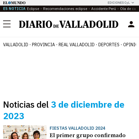
EDICIONES CyL
ES NOTICIA
Eclipse
Recomendaciones eclipse
Accidente Perú
Ola de calo
Menú
VALLADOLID
PROVINCIA
REAL VALLADOLID
DEPORTES
OPINIÓ
Noticias del
3 de diciembre de
2023
FIESTAS VALLADOLID 2024
El primer grupo confirmado