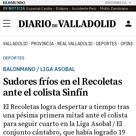
EDICIONES CyL
ES NOTICIA
Especial Cecilia
Eclipse
Accidente Perú
Motín Zambrana
Ca
Menú
VALLADOLID
PROVINCIA
REAL VALLADOLID
DEPORTES
OPINIÓ
DEPORTES
BALONMANO / LIGA ASOBAL
Sudores fríos en el Recoletas
ante el colista Sinfín
El Recoletas logra despertar a tiempo tras
una pésima primera mitad ante el colista
para seguir cuarto en la Liga Asobal / El
conjunto cántabro, que había logrado 19