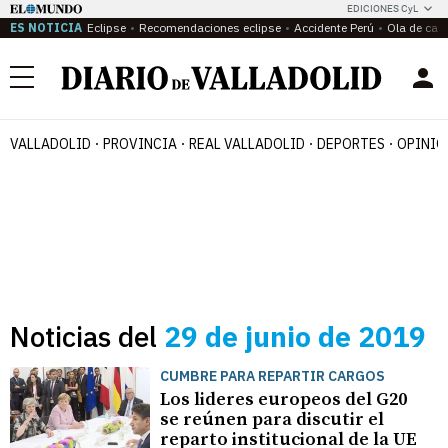
EDICIONES CyL
ES NOTICIA
Eclipse
Recomendaciones eclipse
Accidente Perú
Ola de calo
Menú
VALLADOLID
PROVINCIA
REAL VALLADOLID
DEPORTES
OPINIÓ
Noticias del
29 de junio de 2019
CUMBRE PARA REPARTIR CARGOS
Los lideres europeos del G20
se reúnen para discutir el
reparto institucional de la UE