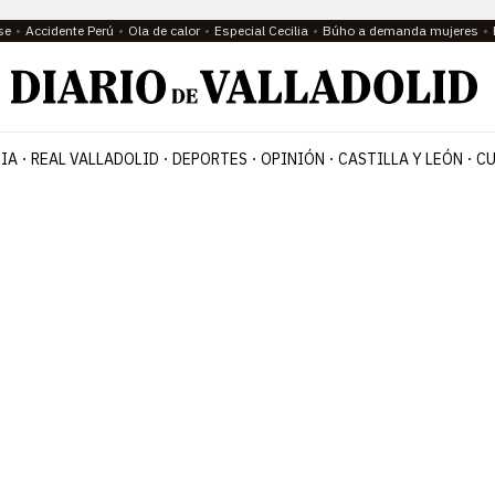
se
Accidente Perú
Ola de calor
Especial Cecilia
Búho a demanda mujeres
IA
REAL VALLADOLID
DEPORTES
OPINIÓN
CASTILLA Y LEÓN
CU