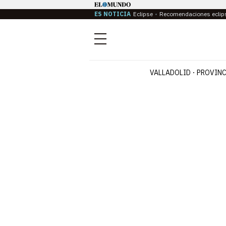
ES NOTICIA
Eclipse
Recomendaciones eclip
Menú
VALLADOLID
PROVINC