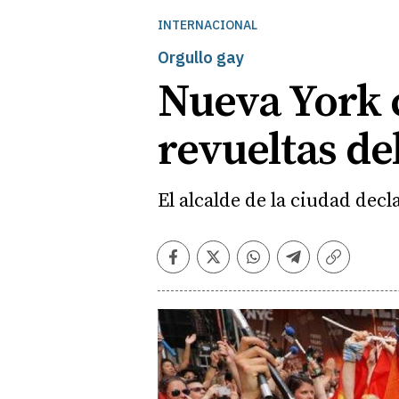
INTERNACIONAL
Orgullo gay
Nueva York 
revueltas de
El alcalde de la ciudad decl
Facebook
Twitter
Whatsapp
Telegram
Copiar
enlace