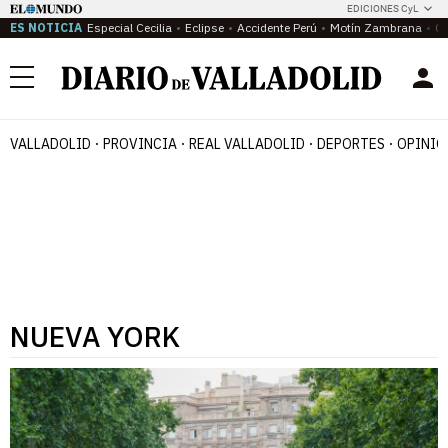
EDICIONES CyL
ES NOTICIA
Especial Cecilia
Eclipse
Accidente Perú
Motín Zambrana
Ca
Menú
VALLADOLID
PROVINCIA
REAL VALLADOLID
DEPORTES
OPINIÓ
NUEVA YORK