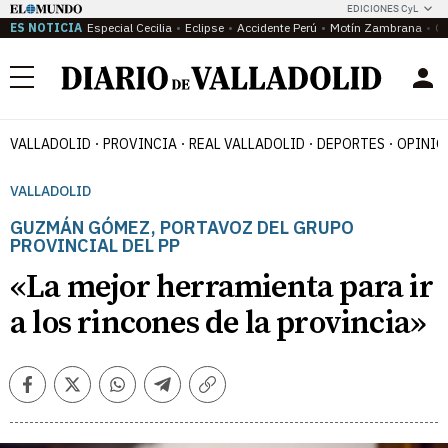
EDICIONES CyL
ES NOTICIA
Especial Cecilia
Eclipse
Accidente Perú
Motín Zambrana
Ca
Menú
VALLADOLID
PROVINCIA
REAL VALLADOLID
DEPORTES
OPINIÓ
VALLADOLID
GUZMÁN GÓMEZ, PORTAVOZ DEL GRUPO
PROVINCIAL DEL PP
«La mejor herramienta para ir
a los rincones de la provincia»
Facebook
Twitter
Whatsapp
Telegram
Copiar
enlace