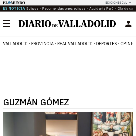
EDICIONES CyL
ES NOTICIA
Eclipse
Recomendaciones eclipse
Accidente Perú
Ola de calo
Menú
VALLADOLID
PROVINCIA
REAL VALLADOLID
DEPORTES
OPINIÓ
GUZMÁN GÓMEZ