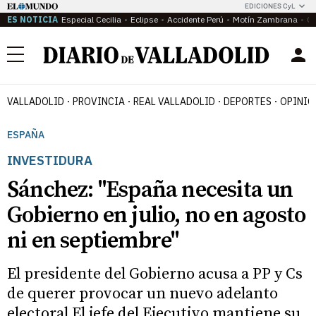
EDICIONES CyL
ES NOTICIA
Especial Cecilia
Eclipse
Accidente Perú
Motín Zambrana
Ca
Menú
VALLADOLID
PROVINCIA
REAL VALLADOLID
DEPORTES
OPINIÓ
ESPAÑA
INVESTIDURA
Sánchez: "España necesita un
Gobierno en julio, no en agosto
ni en septiembre"
El presidente del Gobierno acusa a PP y Cs
de querer provocar un nuevo adelanto
electoral El jefe del Ejecutivo mantiene su