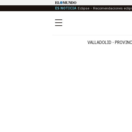
ES NOTICIA
Eclipse
Recomendaciones eclip
Menú
VALLADOLID
PROVINC