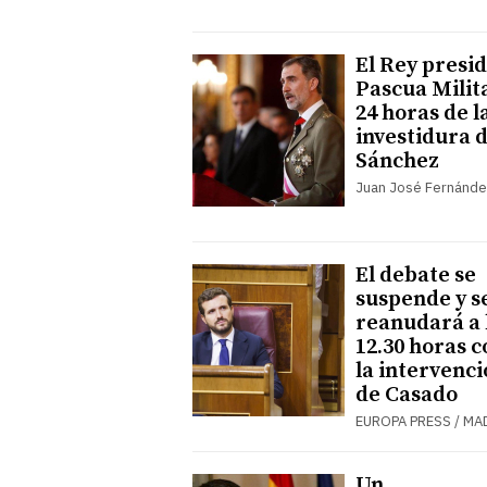
El Rey presid
Pascua Milit
24 horas de l
investidura 
Sánchez
Juan José Fernánd
El debate se
suspende y s
reanudará a 
12.30 horas c
la intervenc
de Casado
EUROPA PRESS / MA
Un