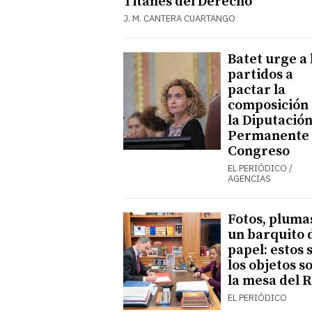
Titanes del Derecho
J. M. CANTERA CUARTANGO
Batet urge a 
partidos a
pactar la
composición
la Diputació
Permanente 
Congreso
EL PERIÓDICO /
AGENCIAS
Fotos, pluma
un barquito 
papel: estos 
los objetos s
la mesa del 
EL PERIÓDICO