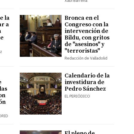
Xabi Barrena
e la
Bronca en el
ar a
Congreso con la
a
intervención de
de
Bildu, con gritos
de "asesinos" y
"terroristas"
ez
Redacción de Valladolid
Calendario de la
e
investidura de
las
Pedro Sánchez
on
EL PERIÓDICO
ión
DRID
El pleno de