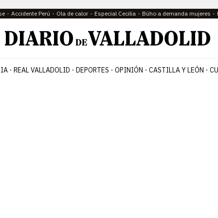
se
Accidente Perú
Ola de calor
Especial Cecilia
Búho a demanda mujeres
IA
REAL VALLADOLID
DEPORTES
OPINIÓN
CASTILLA Y LEÓN
CU