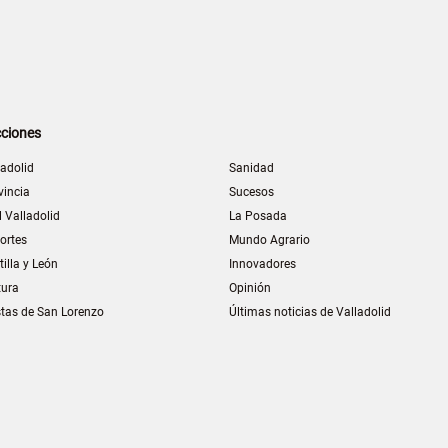
ciones
ladolid
Sanidad
vincia
Sucesos
l Valladolid
La Posada
ortes
Mundo Agrario
tilla y León
Innovadores
tura
Opinión
stas de San Lorenzo
Últimas noticias de Valladolid