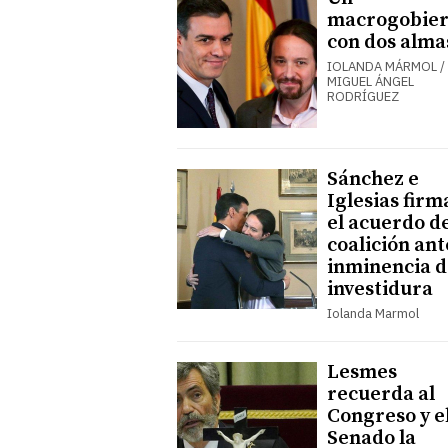
macrogobie
con dos alma
IOLANDA MÁRMOL /
MIGUEL ÁNGEL
RODRÍGUEZ
Sánchez e
Iglesias firm
el acuerdo d
coalición ant
inminencia d
investidura
Iolanda Marmol
Lesmes
recuerda al
Congreso y e
Senado la