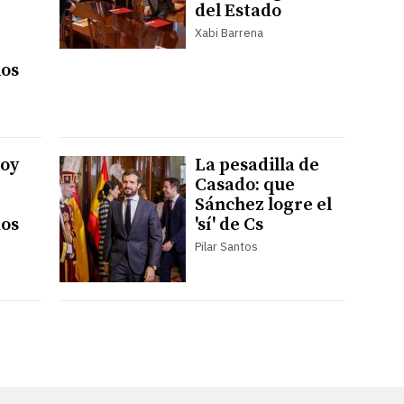
del Estado
Xabi Barrena
los
hoy
La pesadilla de
Casado: que
Sánchez logre el
dos
'sí' de Cs
Pilar Santos