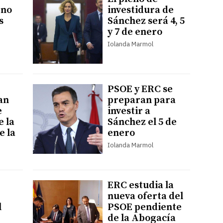
rno
investidura de
s
Sánchez será 4, 5
y 7 de enero
Iolanda Marmol
PSOE y ERC se
an
preparan para
e
investir a
e la
Sánchez el 5 de
e la
enero
Iolanda Marmol
ERC estudia la
nueva oferta del
l
PSOE pendiente
de la Abogacía