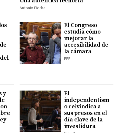
Una auténtica fechoría
Antonio Piedra
los
El Congreso
estudia cómo
mejorar la
 de
accesibilidad de
n
la cámara
del
EFE
s y
El
de
independentism
son
o reivindica a
obre
sus presos en el
Rey
día clave de la
investidura