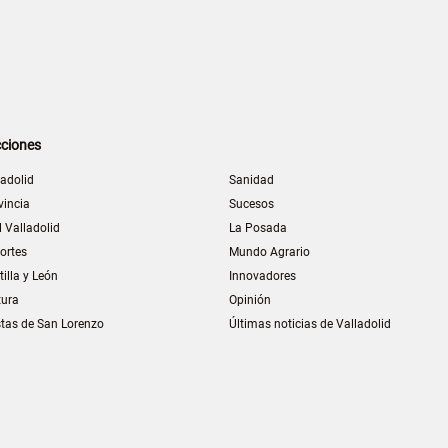
ciones
ladolid
Sanidad
vincia
Sucesos
l Valladolid
La Posada
ortes
Mundo Agrario
tilla y León
Innovadores
tura
Opinión
stas de San Lorenzo
Últimas noticias de Valladolid