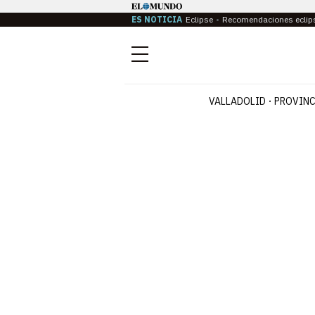
ES NOTICIA
Eclipse
Recomendaciones eclip
Menú
VALLADOLID
PROVINC