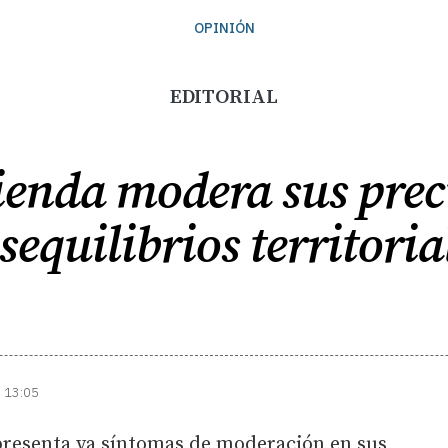
OPINIÓN
EDITORIAL
ienda modera sus prec
sequilibrios territoria
| 13:05
resenta ya síntomas de moderación en sus