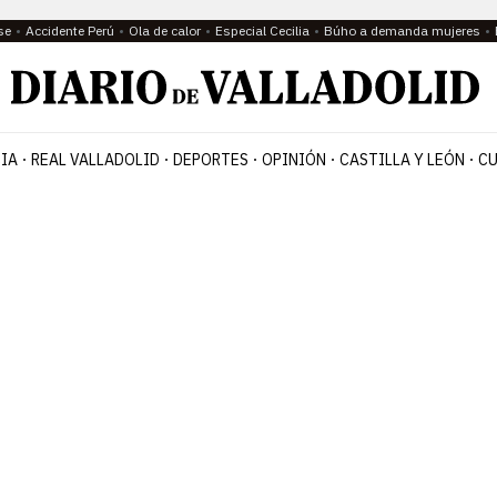
se
Accidente Perú
Ola de calor
Especial Cecilia
Búho a demanda mujeres
IA
REAL VALLADOLID
DEPORTES
OPINIÓN
CASTILLA Y LEÓN
CU