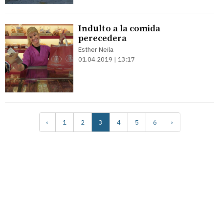
Indulto a la comida
perecedera
Esther Neila
01.04.2019 | 13:17
‹
1
2
3
4
5
6
›