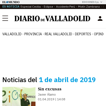
EDICIONES CyL
ES NOTICIA
Especial Cecilia
Eclipse
Accidente Perú
Motín Zambrana
Ca
Menú
VALLADOLID
PROVINCIA
REAL VALLADOLID
DEPORTES
OPINIÓ
Noticias del
1 de abril de 2019
Sin excusas
Javier Álamo
01.04.2019 | 14:08