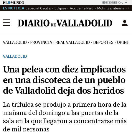
EDICIONES CyL
ES NOTICIA
Especial Cecilia
Eclipse
Accidente Perú
Motín Zambrana
Ca
Menú
VALLADOLID
PROVINCIA
REAL VALLADOLID
DEPORTES
OPINIÓ
VALLADOLID
Una pelea con diez implicados
en una discoteca de un pueblo
de Valladolid deja dos heridos
La trifulca se produjo a primera hora de la
mañana del domingo a las puertas de la
sala en la que llegaron a concentrarse más
de mil personas