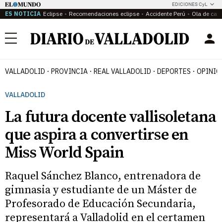
EDICIONES CyL
ES NOTICIA
Eclipse
Recomendaciones eclipse
Accidente Perú
Ola de calo
Menú
VALLADOLID
PROVINCIA
REAL VALLADOLID
DEPORTES
OPINIÓ
VALLADOLID
La futura docente vallisoletana
que aspira a convertirse en
Miss World Spain
Raquel Sánchez Blanco, entrenadora de
gimnasia y estudiante de un Máster de
Profesorado de Educación Secundaria,
representará a Valladolid en el certamen