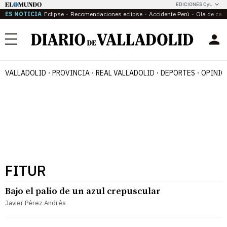
EDICIONES CyL
ES NOTICIA
Eclipse
Recomendaciones eclipse
Accidente Perú
Ola de calo
Menú
VALLADOLID
PROVINCIA
REAL VALLADOLID
DEPORTES
OPINIÓ
FITUR
Bajo el palio de un azul crepuscular
Javier Pérez Andrés