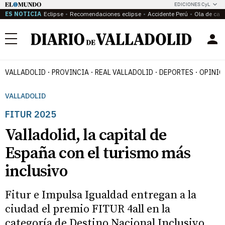
EDICIONES CyL
ES NOTICIA
Eclipse
Recomendaciones eclipse
Accidente Perú
Ola de calo
Menú
VALLADOLID
PROVINCIA
REAL VALLADOLID
DEPORTES
OPINIÓ
VALLADOLID
FITUR 2025
Valladolid, la capital de
España con el turismo más
inclusivo
Fitur e Impulsa Igualdad entregan a la
ciudad el premio FITUR 4all en la
categoría de Destino Nacional Inclusivo