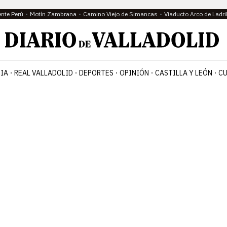
ente Perú
Motín Zambrana
Camino Viejo de Simancas
Viaducto Arco de Ladri
IA
REAL VALLADOLID
DEPORTES
OPINIÓN
CASTILLA Y LEÓN
CU