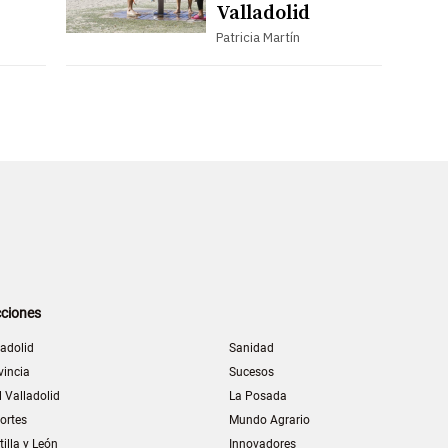
Valladolid
Patricia Martín
ciones
ladolid
Sanidad
vincia
Sucesos
l Valladolid
La Posada
ortes
Mundo Agrario
tilla y León
Innovadores