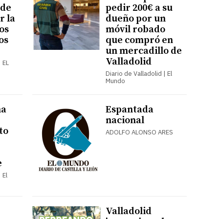
 de
pedir 200€ a su
r la
dueño por un
os
móvil robado
os
que compró en
un mercadillo de
Valladolid
| EL
Diario de Valladolid | El
Mundo
ma
Espantada
nacional
to
ADOLFO ALONSO ARES
e
 El
Valladolid