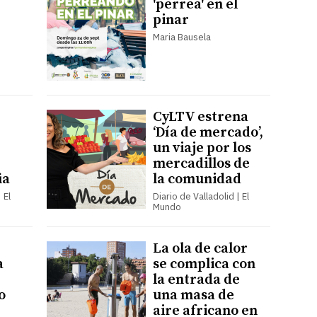
'perrea' en el
pinar
Maria Bausela
CyLTV estrena
‘Día de mercado’,
un viaje por los
mercadillos de
ia
la comunidad
 El
Diario de Valladolid | El
Mundo
La ola de calor
a
se complica con
la entrada de
o
una masa de
aire africano en