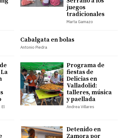
ing
Serrano a los
juegos
tradicionales
Marta Gamazo
Cabalgata en bolas
Antonio Piedra
 de
Programa de
 La
fiestas de
n
Delicias en
Valladolid:
s
talleres, música
o
y paellada
 El
Andrea Villares
Detenido en
e
Zamora por