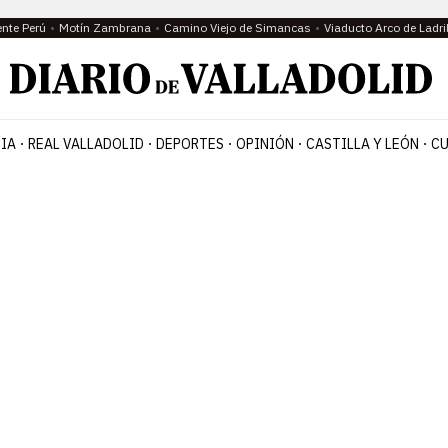
ente Perú
Motín Zambrana
Camino Viejo de Simancas
Viaducto Arco de Ladri
IA
REAL VALLADOLID
DEPORTES
OPINIÓN
CASTILLA Y LEÓN
CU