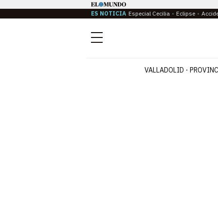
ES NOTICIA
Especial Cecilia
Eclipse
Accid
Menú
VALLADOLID
PROVINC