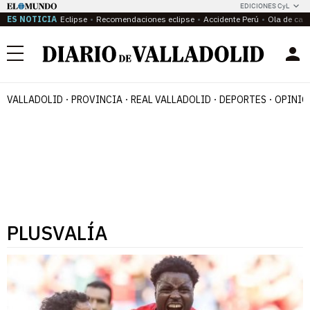
EDICIONES CyL
ES NOTICIA
Eclipse
Recomendaciones eclipse
Accidente Perú
Ola de calo
Menú
VALLADOLID
PROVINCIA
REAL VALLADOLID
DEPORTES
OPINIÓ
PLUSVALÍA