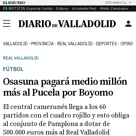
EDICIONES CyL
ES NOTICIA
Especial Cecilia
Eclipse
Accidente Perú
Motín Zambrana
Ca
Menú
VALLADOLID
PROVINCIA
REAL VALLADOLID
DEPORTES
OPINIÓ
REAL VALLADOLID
FÚTBOL
Osasuna pagará medio millón
más al Pucela por Boyomo
El central camerunés llega a los 60
partidos con el cuadro rojillo y esto obliga
al conjunto de Pamplona a dotar de
500.000 euros más al Real Valladolid