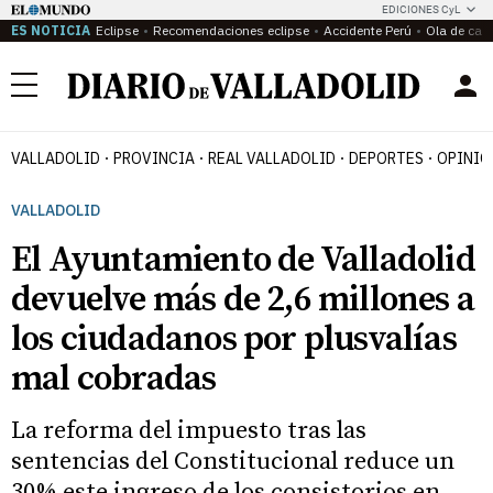
EDICIONES CyL
ES NOTICIA
Eclipse
Recomendaciones eclipse
Accidente Perú
Ola de calo
Menú
VALLADOLID
PROVINCIA
REAL VALLADOLID
DEPORTES
OPINIÓ
VALLADOLID
El Ayuntamiento de Valladolid
devuelve más de 2,6 millones a
los ciudadanos por plusvalías
mal cobradas
La reforma del impuesto tras las
sentencias del Constitucional reduce un
30% este ingreso de los consistorios en