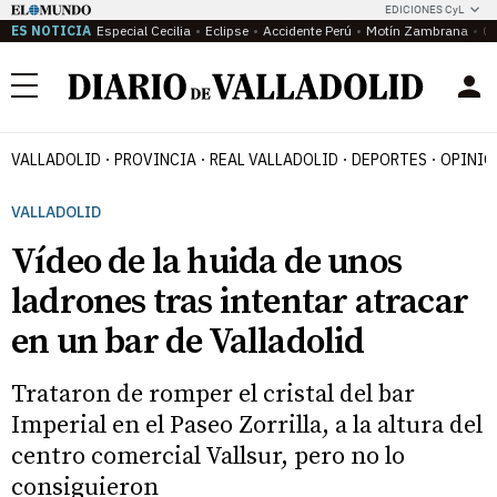
EDICIONES CyL
ES NOTICIA
Especial Cecilia
Eclipse
Accidente Perú
Motín Zambrana
Ca
Menú
VALLADOLID
PROVINCIA
REAL VALLADOLID
DEPORTES
OPINIÓ
VALLADOLID
Vídeo de la huida de unos
ladrones tras intentar atracar
en un bar de Valladolid
Trataron de romper el cristal del bar
Imperial en el Paseo Zorrilla, a la altura del
centro comercial Vallsur, pero no lo
consiguieron