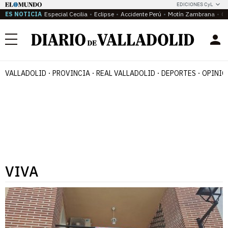
EDICIONES CyL
ES NOTICIA
Especial Cecilia
Eclipse
Accidente Perú
Motín Zambrana
Ca
Menú
VALLADOLID
PROVINCIA
REAL VALLADOLID
DEPORTES
OPINIÓ
VIVA