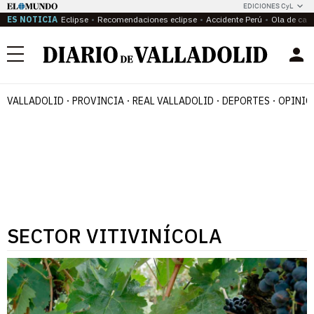
EDICIONES CyL
ES NOTICIA
Eclipse
Recomendaciones eclipse
Accidente Perú
Ola de calo
Menú
VALLADOLID
PROVINCIA
REAL VALLADOLID
DEPORTES
OPINIÓ
SECTOR VITIVINÍCOLA