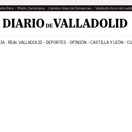
ente Perú
Motín Zambrana
Camino Viejo de Simancas
Viaducto Arco de Ladri
IA
REAL VALLADOLID
DEPORTES
OPINIÓN
CASTILLA Y LEÓN
CU