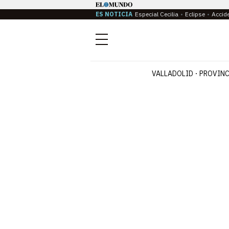
ES NOTICIA
Especial Cecilia
Eclipse
Accid
Menú
VALLADOLID
PROVINC