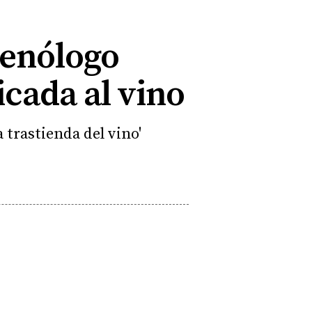
 enólogo
icada al vino
a trastienda del vino'