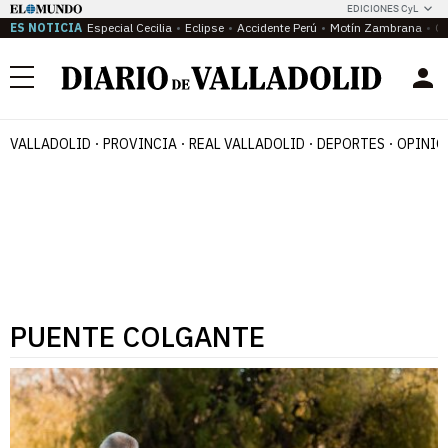
EDICIONES CyL
ES NOTICIA
Especial Cecilia
Eclipse
Accidente Perú
Motín Zambrana
Ca
Menú
VALLADOLID
PROVINCIA
REAL VALLADOLID
DEPORTES
OPINIÓ
PUENTE COLGANTE