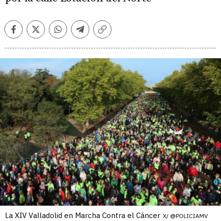
Facebook
Twitter
Whatsapp
Telegram
Copiar
enlace
La XIV Valladolid en Marcha Contra el Cáncer
X/ @POLICIAMV