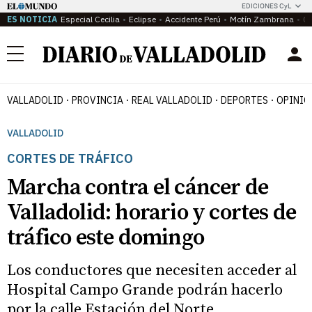
EDICIONES CyL
ES NOTICIA
Especial Cecilia
Eclipse
Accidente Perú
Motín Zambrana
Ca
Menú
VALLADOLID
PROVINCIA
REAL VALLADOLID
DEPORTES
OPINIÓ
VALLADOLID
CORTES DE TRÁFICO
Marcha contra el cáncer de
Valladolid: horario y cortes de
tráfico este domingo
Los conductores que necesiten acceder al
Hospital Campo Grande podrán hacerlo
por la calle Estación del Norte