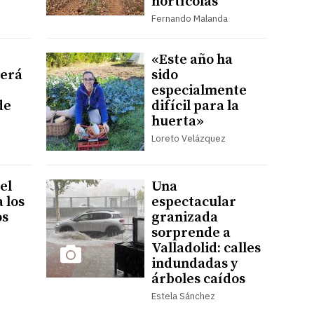
hortícolas
Fernando Malanda
«Este año ha
será
sido
especialmente
de
difícil para la
huerta»
Loreto Velázquez
el
Una
a los
espectacular
os
granizada
sorprende a
Valladolid: calles
indundadas y
árboles caídos
Estela Sánchez