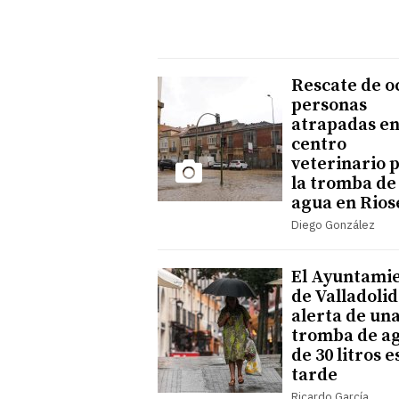
Rescate de o
personas
atrapadas en
centro
veterinario 
la tromba de
agua en Rios
Diego González
El Ayuntami
de Valladolid
alerta de un
tromba de a
de 30 litros e
tarde
Ricardo García