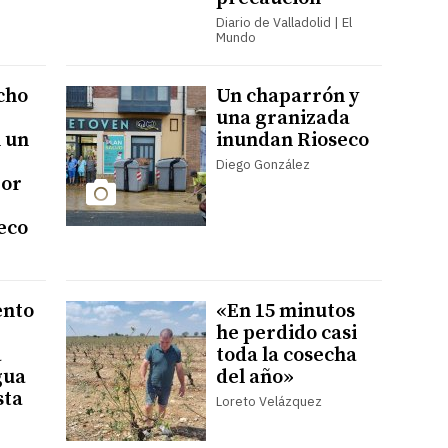
Diario de Valladolid | El
Mundo
cho
Un chaparrón y
una granizada
 un
inundan Rioseco
Diego González
por
eco
ento
«En 15 minutos
he perdido casi
a
toda la cosecha
gua
del año»
sta
Loreto Velázquez