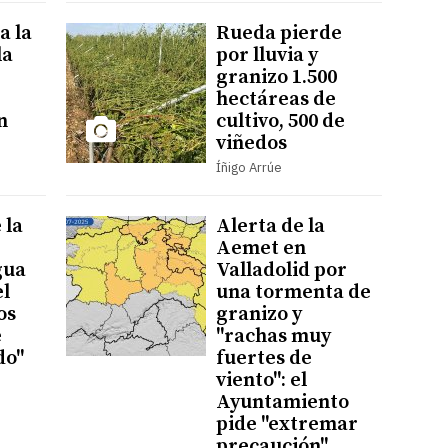
a la
Rueda pierde
la
por lluvia y
granizo 1.500
hectáreas de
n
cultivo, 500 de
viñedos
Íñigo Arrúe
 la
Alerta de la
Aemet en
gua
Valladolid por
l
una tormenta de
os
granizo y
e
"rachas muy
do"
fuertes de
viento": el
Ayuntamiento
pide "extremar
precaución"