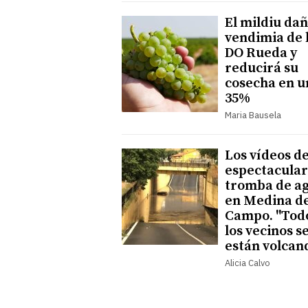
El mildiu dañ
vendimia de 
DO Rueda y
reducirá su
cosecha en u
35%
Maria Bausela
Los vídeos de
espectacular
tromba de a
en Medina de
Campo. "Tod
los vecinos s
están volcan
Alicia Calvo