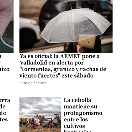
a
Ya es oficial: la AEMET pone a
r
Valladolid en alerta por
nizo
"tormentas, granizo y rachas de
viento fuertes" este sábado
Estela Sánchez
erra
La cebolla
de
mantiene su
 de
protagonismo
rtes
entre los
cultivos