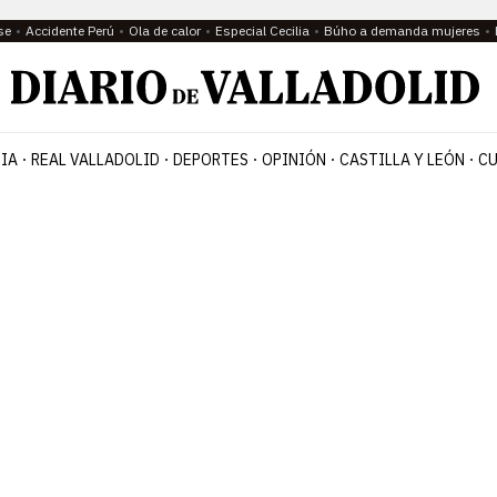
se
Accidente Perú
Ola de calor
Especial Cecilia
Búho a demanda mujeres
IA
REAL VALLADOLID
DEPORTES
OPINIÓN
CASTILLA Y LEÓN
CU