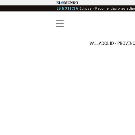
ES NOTICIA
Eclipse
Recomendaciones eclip
Menú
VALLADOLID
PROVINC