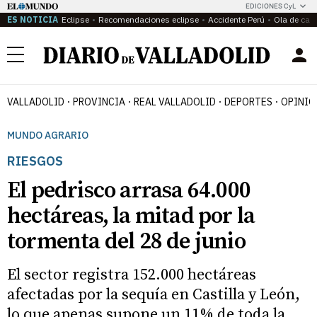
EDICIONES CyL
ES NOTICIA
Eclipse
Recomendaciones eclipse
Accidente Perú
Ola de calo
Menú
VALLADOLID
PROVINCIA
REAL VALLADOLID
DEPORTES
OPINIÓ
MUNDO AGRARIO
RIESGOS
El pedrisco arrasa 64.000
hectáreas, la mitad por la
tormenta del 28 de junio
El sector registra 152.000 hectáreas
afectadas por la sequía en Castilla y León,
lo que apenas supone un 11% de toda la