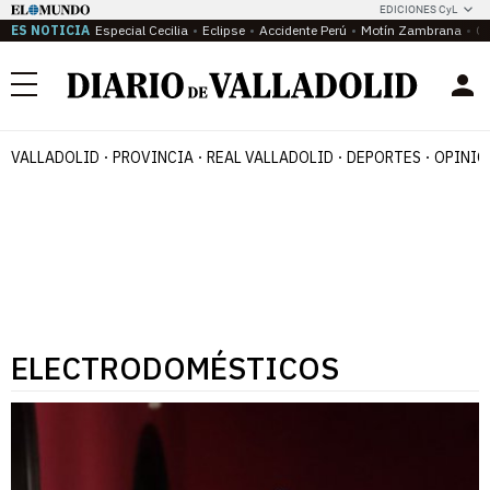
EDICIONES CyL
ES NOTICIA
Especial Cecilia
Eclipse
Accidente Perú
Motín Zambrana
Ca
Menú
VALLADOLID
PROVINCIA
REAL VALLADOLID
DEPORTES
OPINIÓ
ELECTRODOMÉSTICOS