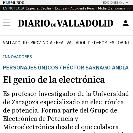
EDICIONES CyL
ES NOTICIA
Especial Cecilia
Eclipse
Accidente Perú
Motín Zambrana
Ca
Menú
VALLADOLID
PROVINCIA
REAL VALLADOLID
DEPORTES
OPINIÓ
INNOVADORES
PERSONAJES ÚNICOS / HÉCTOR SARNAGO ANDÍA
El genio de la electrónica
Es profesor investigador de la Universidad
de Zaragoza especializado en electrónica
de potencia. Forma parte del Grupo de
Electrónica de Potencia y
Microelectrónica desde el que colabora