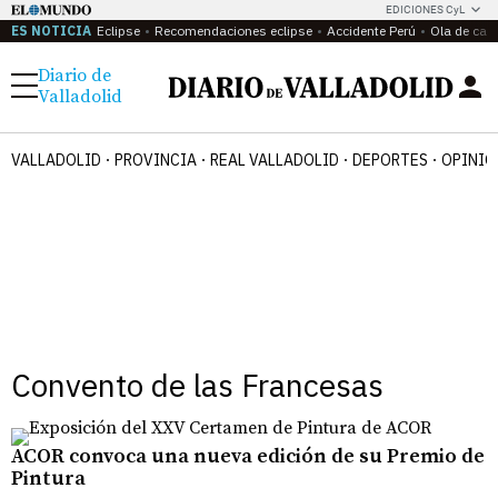
EDICIONES CyL
ES NOTICIA
Eclipse
Recomendaciones eclipse
Accidente Perú
Ola de calo
Diario de
Menú
Valladolid
VALLADOLID
PROVINCIA
REAL VALLADOLID
DEPORTES
OPINIÓ
Convento de las Francesas
ACOR convoca una nueva edición de su Premio de
Pintura