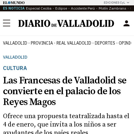
EDICIONES CyL
ES NOTICIA
Especial Cecilia
Eclipse
Accidente Perú
Motín Zambrana
Ca
Menú
VALLADOLID
PROVINCIA
REAL VALLADOLID
DEPORTES
OPINIÓ
VALLADOLID
CULTURA
Las Francesas de Valladolid se
convierte en el palacio de los
Reyes Magos
Ofrece una propuesta teatralizada hasta el
4 de enero, que invita a los niños a ser
ayudantes de los pajes reales