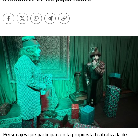
Facebook
Twitter
Whatsapp
Telegram
Copiar
enlace
Personajes que participan en la propuesta teatralizada de