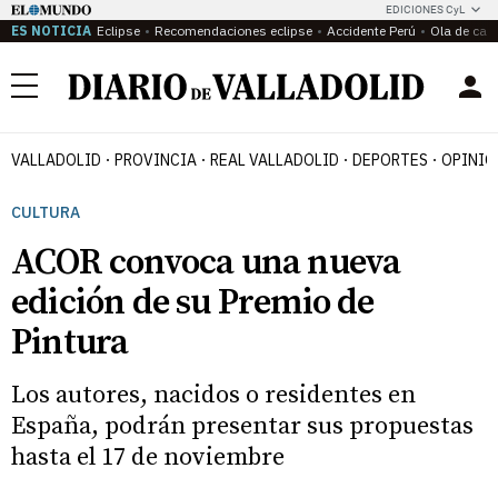
EDICIONES CyL
ES NOTICIA
Eclipse
Recomendaciones eclipse
Accidente Perú
Ola de calo
Menú
VALLADOLID
PROVINCIA
REAL VALLADOLID
DEPORTES
OPINIÓ
CULTURA
ACOR convoca una nueva
edición de su Premio de
Pintura
Los autores, nacidos o residentes en
España, podrán presentar sus propuestas
hasta el 17 de noviembre