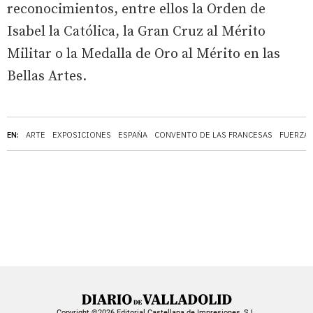
reconocimientos, entre ellos la Orden de
Isabel la Católica, la Gran Cruz al Mérito
Militar o la Medalla de Oro al Mérito en las
Bellas Artes.
EN:
ARTE
EXPOSICIONES
ESPAÑA
CONVENTO DE LAS FRANCESAS
FUERZA
Copyright ©2026 Editorial Castellana de Impresiones, S.L.