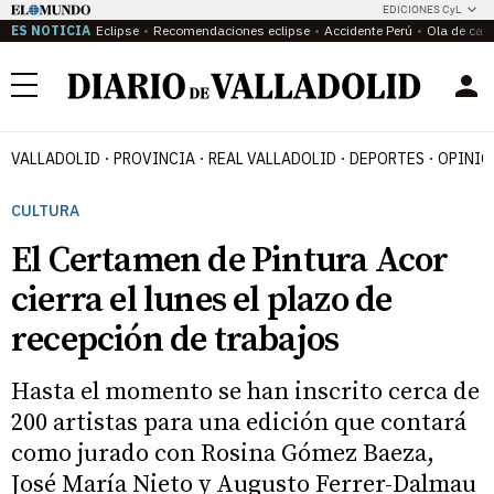
EDICIONES CyL
ES NOTICIA
Eclipse
Recomendaciones eclipse
Accidente Perú
Ola de calo
Menú
VALLADOLID
PROVINCIA
REAL VALLADOLID
DEPORTES
OPINIÓ
CULTURA
El Certamen de Pintura Acor
cierra el lunes el plazo de
recepción de trabajos
Hasta el momento se han inscrito cerca de
200 artistas para una edición que contará
como jurado con Rosina Gómez Baeza,
José María Nieto y Augusto Ferrer-Dalmau