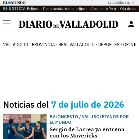
EDICIONES CyL
ES NOTICIA
Eclipse
Recomendaciones eclipse
Accidente Perú
Ola de calo
Menú
VALLADOLID
PROVINCIA
REAL VALLADOLID
DEPORTES
OPINIÓ
Noticias del
7 de julio de 2026
BALONCESTO / VALLISOLETANOS POR
EL MUNDO
Sergio de Larrea ya entrena
con los Mavericks