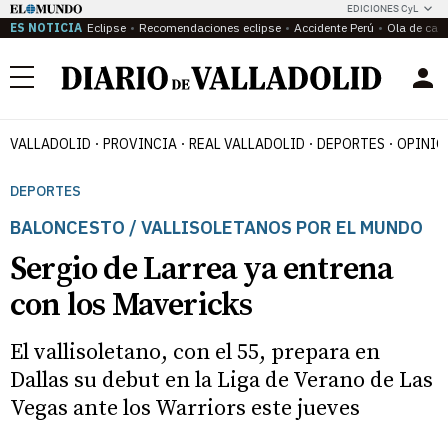
EDICIONES CyL
ES NOTICIA
Eclipse
Recomendaciones eclipse
Accidente Perú
Ola de calo
Menú
VALLADOLID
PROVINCIA
REAL VALLADOLID
DEPORTES
OPINIÓ
DEPORTES
BALONCESTO / VALLISOLETANOS POR EL MUNDO
Sergio de Larrea ya entrena
con los Mavericks
El vallisoletano, con el 55, prepara en
Dallas su debut en la Liga de Verano de Las
Vegas ante los Warriors este jueves